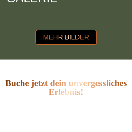
MEHR BILDER
Buche jetzt dein unvergessliches
Erlebnis!
Erlebe spannende Aktivitäten bei Friday’s
Bowling!
Ob Bowling, Dart, Billard oder E-Kart – hier ist
für jeden etwas dabei. Lade Freunde oder