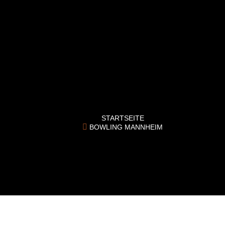
EVENTS
X
EVENTS
JUNGGESELLENABS
CHIED
KIDS
KINDERGEBURTSTA
BOWLING Mannheim
G
STARTSEITE
BOWLING MANNHEIM
X