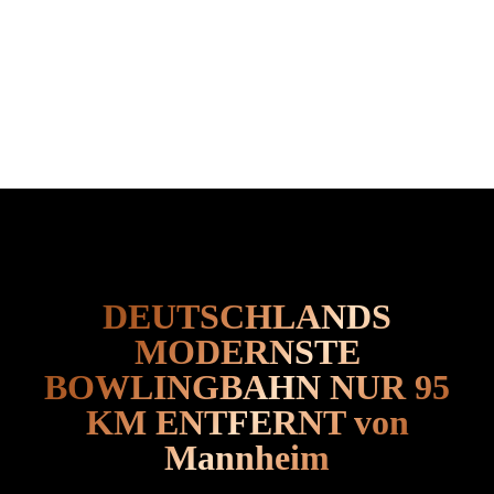
DEUTSCHLANDS
MODERNSTE
BOWLINGBAHN NUR 95
KM ENTFERNT von
Mannheim