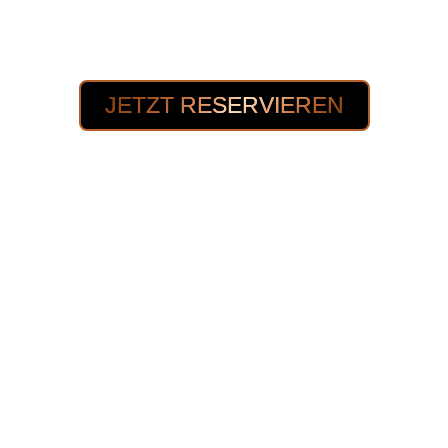
Familie ein und verbringt gemeinsam
unvergessliche Momente. Buche jetzt bequem
online und freu dich auf Action und Spaß!
JETZT RESERVIEREN