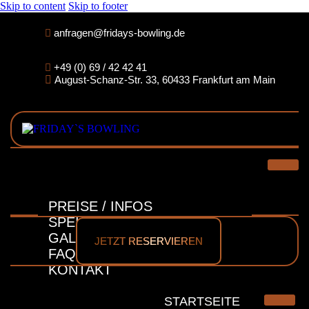
Skip to content
Skip to footer
anfragen@fridays-bowling.de
+49 (0) 69 / 42 42 41
August-Schanz-Str. 33, 60433 Frankfurt am Main
STARTSEITE
PREISE / INFOS
PREISE / INFOS
SPEISEKARTE
GALERIE
JETZT RESERVIEREN
FAQ
KONTAKT
AKTIVITÄTEN
STARTSEITE