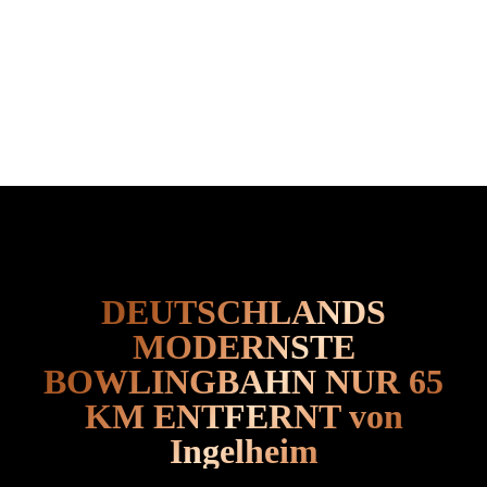
DEUTSCHLANDS
MODERNSTE
BOWLINGBAHN NUR 65
KM ENTFERNT von
Ingelheim