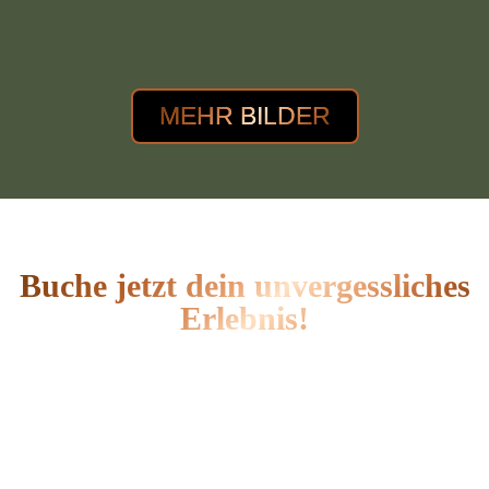
MEHR BILDER
Buche jetzt dein unvergessliches
Erlebnis!
Erlebe spannende Aktivitäten bei Friday’s
Bowling!
Ob Bowling, Dart, Billard oder E-Kart – hier ist
für jeden etwas dabei. Lade Freunde oder
Familie ein und verbringt gemeinsam