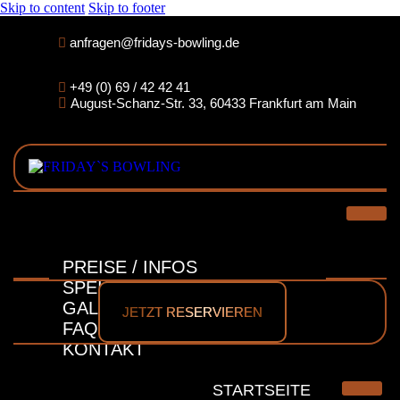
Skip to content
Skip to footer
anfragen@fridays-bowling.de
+49 (0) 69 / 42 42 41
August-Schanz-Str. 33, 60433 Frankfurt am Main
STARTSEITE
PREISE / INFOS
PREISE / INFOS
SPEISEKARTE
GALERIE
JETZT RESERVIEREN
FAQ
KONTAKT
AKTIVITÄTEN
STARTSEITE