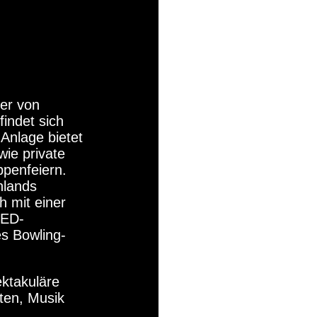
ter von
indet sich
 Anlage bietet
ie private
penfeiern.
hlands
h mit einer
LED-
es Bowling-
ktakuläre
ten, Musik