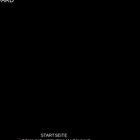
OARD
IEREN
LLENABSCHIED
BURTSTAG
X
 am Taunus
STARTSEITE