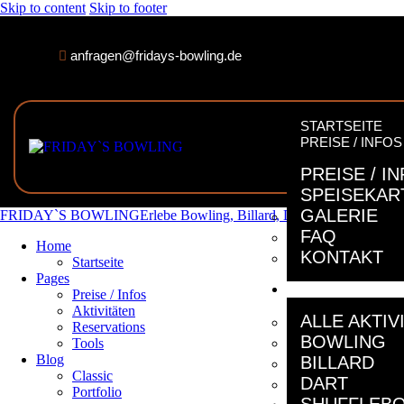
Skip to content
Skip to footer
anfragen@fridays-bowling.de
STARTSEITE
PREISE / INFOS
PREISE / I
SPEISEKAR
GALERIE
FRIDAY`S BOWLING
Erlebe Bowling, Billard, Dart und E-Kart in 
FAQ
Home
KONTAKT
Startseite
Pages
AKTIVITÄTEN
Preise / Infos
Aktivitäten
ALLE AKTIV
Reservations
BOWLING
Tools
Blog
BILLARD
Classic
DART
Portfolio