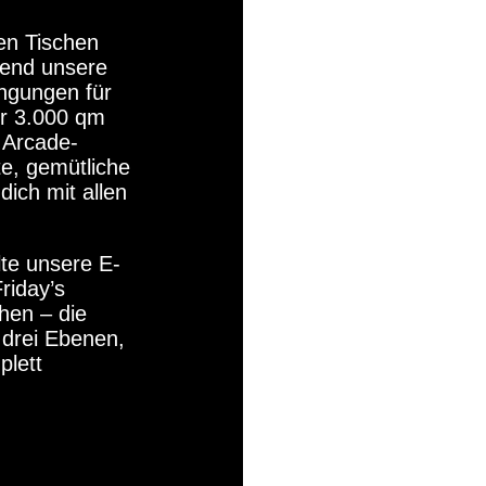
ten Tischen
end unsere
ngungen für
r 3.000 qm
 Arcade-
e, gemütliche
ich mit allen
lte unsere E-
riday’s
hen – die
drei Ebenen,
plett