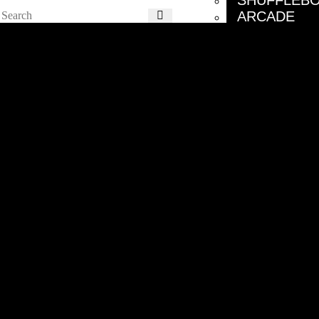
SHUFFLEB
ARCADE
E-KART
TISCH RESERV
GUTSCHEIN
EVENTS
EVENTS
JUNGGESE
KIDS
KINDERGE
BOWLING Hofheim