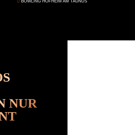
BOWLING HOFHEIM AM TAUNUS
DS
N NUR
RNT